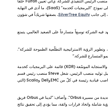
نصب الرئيس التنفيذي للشركة.
ي
أتي تعيين
Fulton
خلفاً
لى نموذج "
البرمجيات كخدمة
" (
SaaS
)
، ما أدى في النهاية
SilverTree Equity
،
بصفتها
شريك
اً
في
شؤون
د فيه الشركة
توسع
اً متسارعاً على الصعيد
العالمي
.
يتمتع
 وتطوير الرؤية الاستراتيجية
التطلّعية
الطموحة للشركة".
نمو المتسارع للشركة
".
لاستجابة الموسّعة (
XDR
)
قائمة على
البرمجبات كخدمة
بل توليه منصب الرئيس، شغل
Steve
منصب رئيس قسم
صب قيادية رئيسة في
كلّ
من
EMC
و
Dell
و
Scalio
(التي
لجديدة من مسيرة
Orbus
". وأضاف: "
لدينا في
Orbus
فريق
ية شاملة واتخاذ قرارات واثقة،
مما يؤدي إلى
تحقيق
نتائج