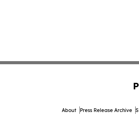
P
About
Press Release Archive
S
© 1995-2026 Newsmatics I