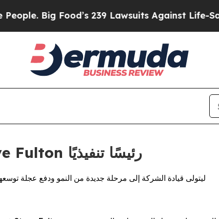
e. Big Food’s 239 Lawsuits Against Life-Saving Po
Orbus Software تُعيّن Steve Fulton رئيسًا تنفيذيًا
ينضمFulton إلى الشركة خلفاً لـ Gareth Burton ليتولى قيادة الشركة إلى مرحلة جديدة من النمو ودفع عجلة تو