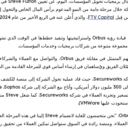
مجال برمجيات تحويل المؤسسات، اليوم، عن تعيين
Steve Fulton
في م
كة خلال مرحلة
ه
ا
مة
من النمو المدعوم برأس المال الخاص والتحول
إ
ن قِبل
FTV Capital
، والذي أُعلن عنه في الربع الأخير من عام 2024، إلى جانب
قيادة رؤية
Orbus
واستراتيجيتها وتنفيذ
خطط
ها في
الوقت الذي تشه
.
مهم المتمثل في مقابلة فريق
Orbus
، والتواصل مع العملاء والشركاء،
مّلان الفريق ويُ
ساهمان في إرساء
أسا
س
قو
ي
للمرحلة القادمة من ال
ة
Secureworks
، حيث قاد عملية تحول الشركة إلى منصة
للكشف وا
وأتاح
بيع الشركة
إلى
شركة
Sophos
.
ق
سعير وتجربة العملاء في
شركة
Secureworks
.
كما شغل
Steve
منا
استحوذت
عليها
VMWare
).
Orb
: "نحن متحمسون للغاية لانضمام
Steve
إلينا في هذه المرحلة ا
العملاء، ومنصة رائدة في السوق ستواصل تمكين العملاء من تحقيق رؤ