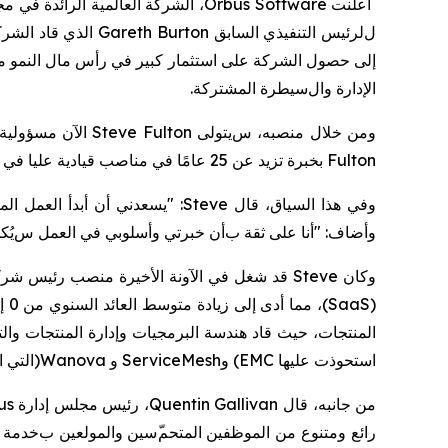
أعلنت
Orbus Software
، الشركة العالمية الرائدة في 
ل
لرئيس التنفيذي السابق
Gareth Burton
الذي قاد الشر
إلى
حصول الشركة على
استثمار كبير في رأس مال النمو م
ا
لإدارة وال
سيطرة المشتركة
.
ومن خلال منصبه، س
يتولى
Steve Fulton
الآن مسؤولية 
Fulton
بخبرة تزيد عن 25 عامًا في مناصب قيادية عليا في مجموعة متنوعة من شركات برمجيات وخدمات المؤسسات
و
في هذا السياق،
قال
Steve
: "يسعدني أن أبدأ العمل ال
وأضاف: "أ
نا على ثقة ب
أن خبرتي وأسلوبي
في العمل
س
يُك
وكان
Steve
قد شغل في الآونة الأخيرة
منصب رئيس
شرك
(
SaaS
)
، مما أدى إلى زيادة متوسط
العائد السنوي من 0 إلى 300 مليون دولار أمريكي،
المنتجات، حيث قاد هندسة البرمجيات وإدارة المنتجات والت
استحوذت عليها
EMC
)
و
ServiceMesh
و
Wanova
(
التي 
من جانبه،
قال
Quentin Gallivan
، رئيس مجلس إدارة
us
رائع ومتنوع من الموظفين المتحم
سين والمولعين ب
خدمة