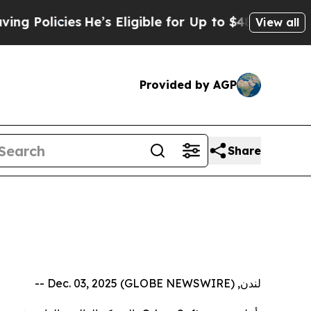
licies
He’s Eligible for Up to $480,000 After Be
View all
Provided by AGP
Share
لندن, Dec. 03, 2025 (GLOBE NEWSWIRE) --