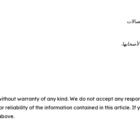
تصالات
أصحابها.
without warranty of any kind. We do not accept any responsib
r reliability of the information contained in this article. I
 above.